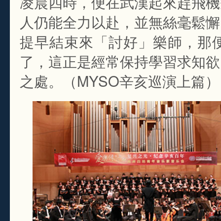
凌晨四時，便在武漢起來趕飛機
人仍能全力以赴，並無絲毫鬆懈
提早結束來「討好」樂師，那
了，這正是經常保持學習求知欲
之處。（MYSO辛亥巡演上篇）