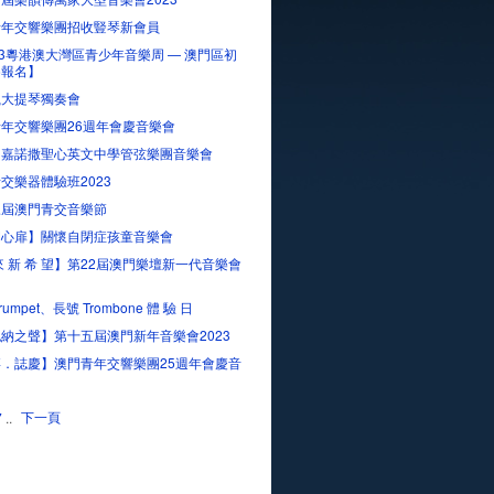
青年交響樂團招收豎琴新會員
23粵港澳大灣區青少年音樂周 — 澳門區初
賽報名】
嵐大提琴獨奏會
年交響樂團26週年會慶音樂會
．嘉諾撒聖心英文中學管弦樂團音樂會
交樂器體驗班2023
三屆澳門青交音樂節
開心扉】關懷自閉症孩童音樂會
來 新 希 望】第22屆澳門樂壇新一代音樂會
rumpet、長號 Trombone 體 驗 日
納之聲】第十五屆澳門新年音樂會2023
．誌慶】澳門青年交響樂團25週年會慶音
下一頁
7
..