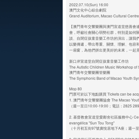
2022.07.10(Sun) 16:00
澳門文化中心綜合劇院
Grand Auditorium, Macao Cultural Centre
【澳門青年交響樂團與澳門宣道堂慈善會
會，呼籲社會關心弱勢社群，特別是如何關
談、自閉症孩童音樂工作坊的演出，讓我
以樂傳遞，帶出尊重、關懷、理解、包容
一扇窗，為他們拼出更美好的未來，一起
新口岸宣道堂自閉症孩童音樂工作坊
The Autistic Children Music Workshop o
澳門青年交響樂團管樂團
The Symphonic Band of Macao Youth Sy
Mop 80
門票可於以下地點購買 Tickets can be acquire
1. 澳門青年交響樂團協會 The Macao Youth Sy
（週一至日10:00-19:00；電話：2825 28
2. 基督教會宣道堂愛鄰舍社區服務中心 Centro comun
evangélica "Sun Tou Tong"
（十月初五街97號廣悅居地下A座；週一至五10: