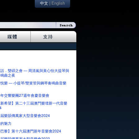
中文
|
English
話．雙碩之會 — 周清嵐與黃心怡大提琴與
奏鳴曲之夜
悦樂 — 小提琴/雙簧管與鋼琴奏鳴曲音樂
年交響樂團27週年會慶音樂會
來新希望】第二十三屆澳門樂壇新一代音樂
4
屆樂韻傳萬家大型音樂會2024
納的魅力
巴黎】第十六屆澳門新年音樂會2024
屆樂韻傳萬家大型音樂會2023