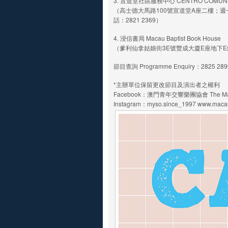
3. 宣道堂社區服務中心 CENTRO COMUNITÁ
（高士德大馬路100號宣道堂A座二樓；週一至五10:
話：2821 2369）
4. 浸信書局 Macau Baptist Book House
（爹利仙拿姑娘街3E號豐成大廈E座地下E鋪；週
節目查詢 Programme Enquiry：2825 289
*主辦單位保留更改節目及演出者之權利
Facebook：澳門青年交響樂團協會 The Macao Y
Instagram：myso.since_1997 www.maca