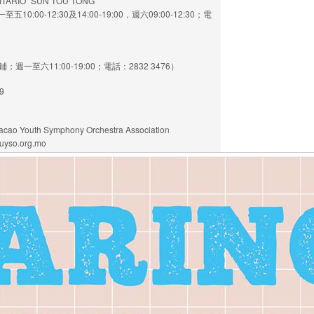
RIO “SÜN TOU TONG”
00-12:30及14:00-19:00，週六09:00-12:30；電
一至六11:00-19:00；電話：2832 3476）
9
outh Symphony Orchestra Association
uyso.org.mo