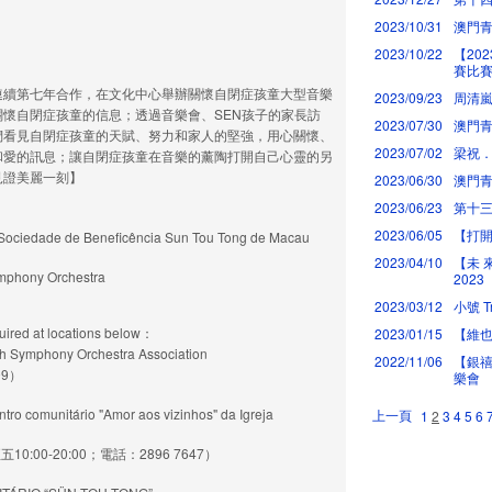
2023/10/31
澳門
2023/10/22
【20
賽比
連續第七年合作，在文化中心舉辦關懷自閉症孩童大型音樂
2023/09/23
周清
懷自閉症孩童的信息；透過音樂會、SEN孩子的家長訪
2023/07/30
澳門青
們看見自閉症孩童的天賦、努力和家人的堅強，用心關懷、
2023/07/02
梁祝
和愛的訊息；讓自閉症孩童在音樂的薰陶打開自己心靈的另
見證美麗一刻】
2023/06/30
澳門青
2023/06/23
第十
2023/06/05
【打
f Sociedade de Beneficência Sun Tou Tong de Macau
2023/04/10
【未 
mphony Orchestra
2023
2023/03/12
小號 T
d at locations below：
2023/01/15
【維也
mphony Orchestra Association
2022/11/06
【銀禧
99）
樂會
itário "Amor aos vizinhos" da Igreja
上一頁
1
2
3
4
5
6
00-20:00；電話：2896 7647）