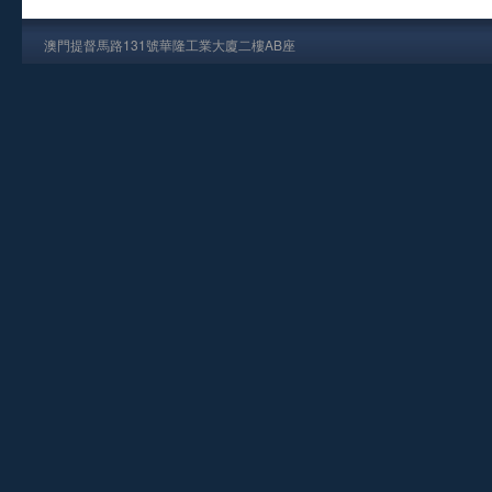
澳門提督馬路131號華隆工業大廈二樓AB座