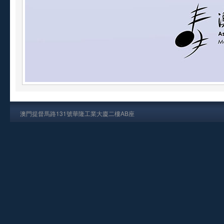
澳門提督馬路131號華隆工業大廈二樓AB座