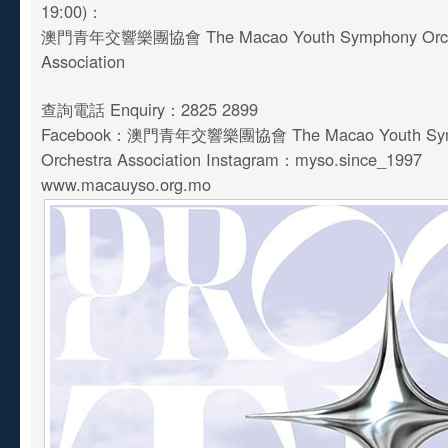
19:00)：
澳門青年交響樂團協會 The Macao Youth Symphony Orch
Association
查詢電話 Enquiry：2825 2899
Facebook：澳門青年交響樂團協會 The Macao Youth Sy
Orchestra Association Instagram：myso.since_1997
www.macauyso.org.mo