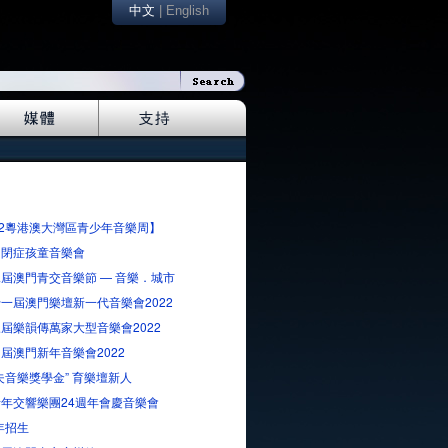
中文
|
English
22粵港澳大灣區青少年音樂周】
自閉症孩童音樂會
屆澳門青交音樂節 — 音樂．城市
一屆澳門樂壇新一代音樂會2022
屆樂韻傳萬家大型音樂會2022
屆澳門新年音樂會2022
夫音樂獎學金” 育樂壇新人
年交響樂團24週年會慶音樂會
1年招生