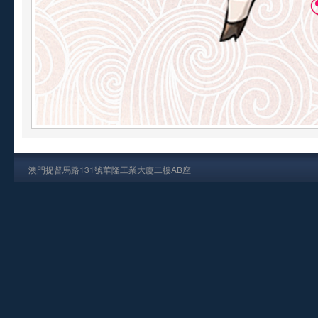
澳門提督馬路131號華隆工業大廈二樓AB座