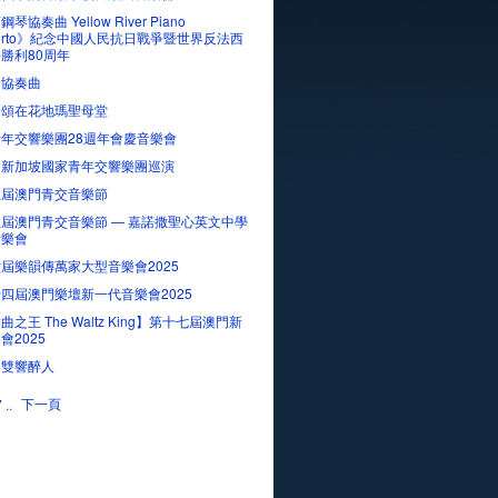
琴協奏曲 Yellow River Piano
certo》紀念中國人民抗日戰爭暨世界反法西
勝利80周年
．協奏曲
爾頌在花地瑪聖母堂
年交響樂團28週年會慶音樂會
、新加坡國家青年交響樂團巡演
五屆澳門青交音樂節
屆澳門青交音樂節 — 嘉諾撒聖心英文中學
音樂會
屆樂韻傳萬家大型音樂會2025
四屆澳門樂壇新一代音樂會2025
之王 The Waltz King】第十七屆澳門新
會2025
樂雙響醉人
下一頁
7
..