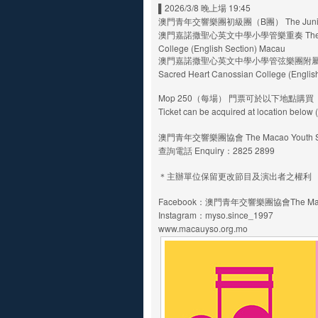
▌2026/3/8 晚上場 19:45
澳門青年交響樂團初級團（B團） The Junior Sy
澳門嘉諾撒聖心英文中學小學管樂重奏 The Primary 
College (English Section) Macau
澳門嘉諾撒聖心英文中學小學管弦樂團附屬弦樂合奏 Stri
Sacred Heart Canossian College (Englis
Mop 250（每場） 門票可於以下地點購買
Ticket can be acquired at location belo
澳門青年交響樂團協會 The Macao Youth Symp
查詢電話 Enquiry：2825 2899
＊主辦單位保留更改節目及演出者之權利
Facebook：澳門青年交響樂團協會The Macao Yo
Instagram：myso.since_1997
www.macauyso.org.mo