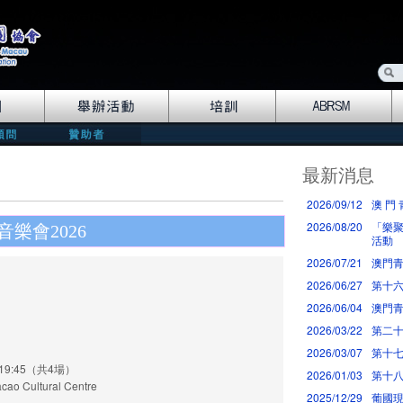
最新消息
2026/09/12
澳 門 
2026/08/20
「樂聚
樂會2026
活動
2026/07/21
澳門青
2026/06/27
第十
2026/06/04
澳門青
2026/03/22
第二十
2026/03/07
第十七
& 19:45（共4場）
2026/01/03
第十八
 Cultural Centre
2025/12/29
葡國