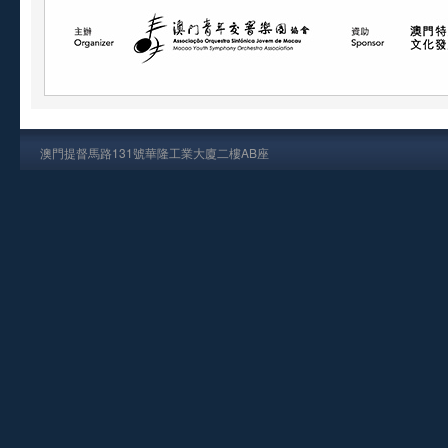
澳門提督馬路131號華隆工業大廈二樓AB座