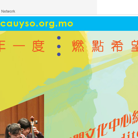
g Network