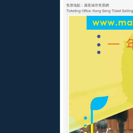
售票地點：廣星城市售票網
Ticketing Office: Kong Seng Ticket Sellin