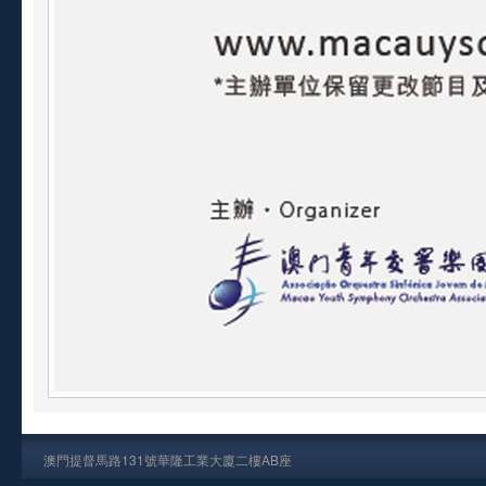
澳門提督馬路131號華隆工業大廈二樓AB座