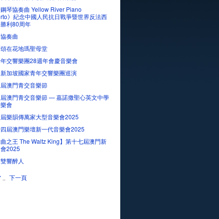
琴協奏曲 Yellow River Piano
certo》紀念中國人民抗日戰爭暨世界反法西
勝利80周年
．協奏曲
爾頌在花地瑪聖母堂
年交響樂團28週年會慶音樂會
、新加坡國家青年交響樂團巡演
五屆澳門青交音樂節
屆澳門青交音樂節 — 嘉諾撒聖心英文中學
音樂會
屆樂韻傳萬家大型音樂會2025
四屆澳門樂壇新一代音樂會2025
之王 The Waltz King】第十七屆澳門新
會2025
樂雙響醉人
下一頁
7
..