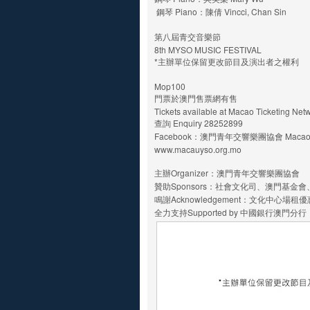
鋼琴 Piano：陳倩 Vincci, Chan Sin
第八屆青交音樂節
8th MYSO MUSIC FESTIVAL
*主辦單位保留更改節目及演出者之權利
Mop100
門票於澳門售票網有售
Tickets available at Macao Ticketing Ne
查詢 Enquiry 28252899
Facebook：澳門青年交響樂團協會 Macao Youth
www.macauyso.org.mo
主辦Organizer：澳門青年交響樂團協會
贊助Sponsors：社會文化司、澳門基
鳴謝Acknowledgement：文化中心場租
全力支持Supported by 中國銀行澳門分行