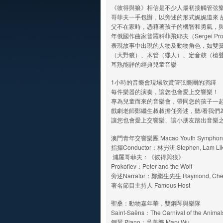
《彼得與狼》相信是不少人最初接觸管弦
哥菲夫一手包辦，以旁述的形式娓娓道來 
父不在家時，憑藉著孩子的機智和勇氣，與
年俄國作曲家普羅科菲飛耶夫（Sergei P
表現故事中出現的人物及動物角色，如雙
（大野狼）、木管（獵人）、定音鼓（槍
耳熟能詳的經典兒童音樂
1小時的音樂會現場欣賞管弦樂團的演繹
每件樂器的演奏，讓您也會愛上交響樂！
專為兒童而來的音樂會，帶同您的孩子一
戲劇老師鄭繼生叔叔擔任旁述，聽/看我們為
讓您也會愛上交響樂、讓小朋友踏出音樂
澳門青年交響樂團 Macao Youth Symphony 
指揮Conductor：林屴汧 Stephen, Lam Lik
浦羅哥菲夫：《彼得與狼》
Prokofiev：Peter and the Wolf
旁述Narrator：鄭繼生先生 Raymond, Chea
著名節目主持人 Famous Host
聖桑：動物嘉年華，雙鋼琴與樂隊
Saint-Saëns：The Carnival of the Animal
鋼琴 Piano：吳美樂 Mary Wu