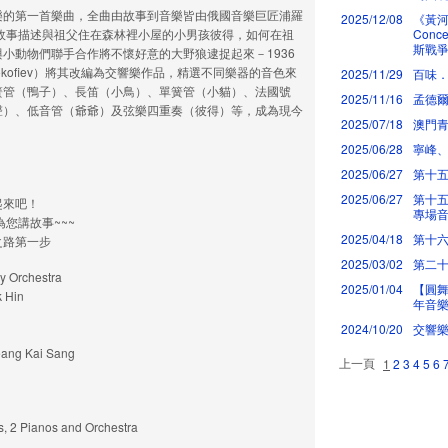
樂的第一首樂曲，全曲由故事到音樂皆由俄國音樂巨匠浦羅
2025/12/08
《黃河鋼
故事描述與祖父住在森林裡小屋的小男孩彼得，如何在祖
Con
斯戰爭
小動物們聯手合作將不懷好意的大野狼逮捉起來－1936
rokofiev）將其改編為交響樂作品，精選不同樂器的音色來
2025/11/29
百味
簧管（鴨子）、長笛（小鳥）、單簧管（小貓）、法國號
2025/11/16
孟德
聲）、低音管（爺爺）及弦樂四重奏（彼得）等，成為現今
2025/07/18
澳門青
2025/06/28
寧峰
2025/06/27
第十
2025/06/27
第十五
起來吧！
專場
您講故事~~~
2025/04/18
第十六
之路第一步
2025/03/02
第二十
Orchestra
2025/01/04
【圓舞曲
 Hin
年音樂
2024/10/20
交響
ng Kai Sang
上一頁
1
2
3
4
5
6
s, 2 Pianos and Orchestra