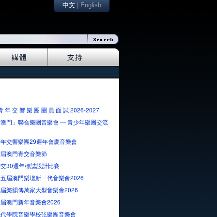
中文
|
English
青 年 交 響 樂 團 團 員 面 試 2026-2027
澳門」聯合樂團音樂會 — 青少年樂團交流
年交響樂團29週年會慶音樂會
六屆澳門青交音樂節
交30週年標誌設計比賽
五屆澳門樂壇新一代音樂會2026
屆樂韻傳萬家大型音樂會2026
屆澳門新年音樂會2026
現代學院音樂學校弦樂團音樂會