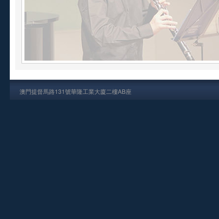
澳門提督馬路131號華隆工業大廈二樓AB座